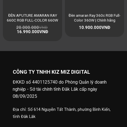
ĐÈN APUTURE AMARAN RAY
Đèn amaran Ray 360c RGB Full-
660C RGB FULL-COLOR 660W
Color 360W | Chính hãng
20.000.000
VNĐ
10.900.000
VNĐ
16.990.000
VNĐ
CÔNG TY TNHH KIZ MIZ DIGITAL
ĐKKD số 4401125740 do Phòng Quản lý doanh
nghiệp - Sở tài chính tỉnh Đăk Lăk cấp ngày
08/09/2025
Địa chỉ: Số 614 Nguyễn Tất Thành, phường Bình Kiến,
tỉnh Đăk Lăk