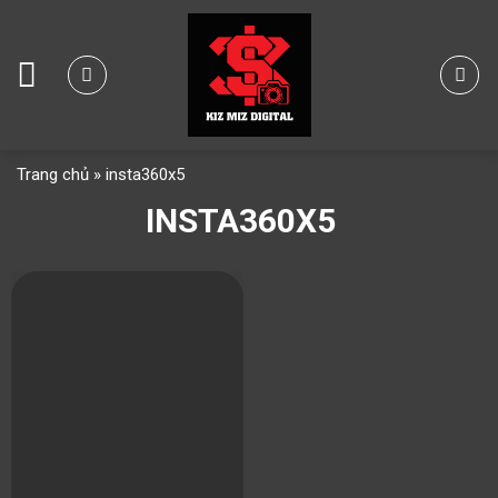
Skip
to
content
Trang chủ
»
insta360x5
INSTA360X5