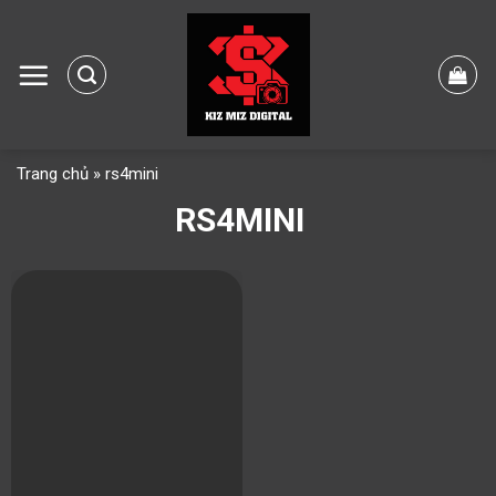
Skip
to
content
Trang chủ
»
rs4mini
RS4MINI