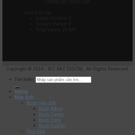
THỐNG KÊ TRUY CẬP
Lượt truy cập
Online Visitors:
0
Today's Views:
9
Total Views:
22.841
Copyright © 2024 - KIZ MIZ DIGITAL. All Rights Reserved.
Tìm kiếm:
Home
Máy Ảnh
Body máy ảnh
Body Nikon
Body Canon
Body Sony
Body Fujifilm
Ống Kính