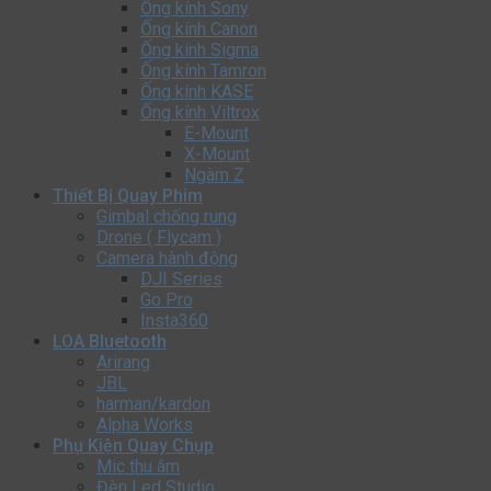
Ống kính Sony
Ống kính Canon
Ống kính Sigma
Ống kính Tamron
Ống kính KASE
Ống kính Viltrox
E-Mount
X-Mount
Ngàm Z
Thiết Bị Quay Phim
Gimbal chống rung
Drone ( Flycam )
Camera hành động
DJI Series
Go Pro
Insta360
LOA Bluetooth
Arirang
JBL
harman/kardon
Alpha Works
Phụ Kiện Quay Chụp
Mic thu âm
Đèn Led Studio