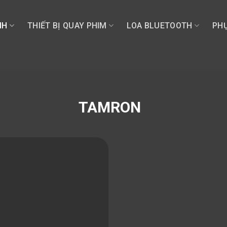
NH
THIẾT BỊ QUAY PHIM
LOA BLUETOOTH
PHỤ
TAMRON