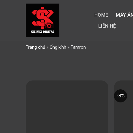
Skip
to
HOME
MÁY Ả
content
LIÊN HỆ
Trang chủ
»
Ống kính
»
Tamron
-8%