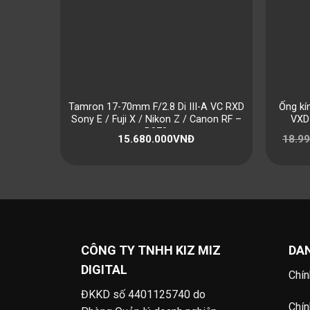
Tamron 17-70mm F/2.8 Di III-A VC RXD
Ống kí
Sony E / Fuji X / Nikon Z / Canon RF –
VXD 
B070
15.680.000
VNĐ
18.99
CÔNG TY TNHH KIZ MIZ
DA
DIGITAL
Chín
ĐKKD số 4401125740 do
Chín