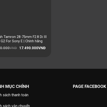
nh Tamron 28-75mm F2.8 Di III
G2 For Sony E | Chính hãng
0.000
VNĐ
17.490.000
VNĐ
NH MỤC CHÍNH
PAGE FACEBOOK
h sách thanh toán
h sách vận chuyển