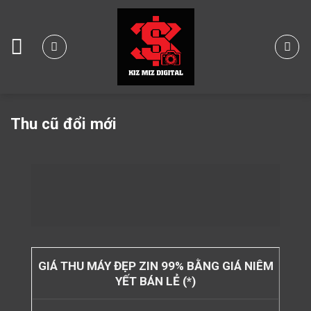
Skip
to
content
Thu cũ đổi mới
GIÁ THU MÁY ĐẸP ZIN 99% BẰNG GIÁ NIÊM
YẾT BÁN LẺ (*)