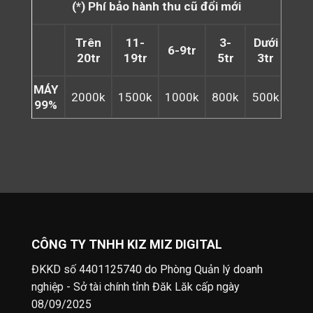
(*) Phí bảo hành thu cũ đổi mới
Trên
11-
3-
Dưới
6-9tr
20tr
19tr
5tr
3tr
MÁY
2000k
1500k
1000k
800k
500k
99%
CÔNG TY TNHH KIZ MIZ DIGITAL
ĐKKD số 4401125740 do Phòng Quản lý doanh
nghiệp - Sở tài chính tỉnh Đăk Lăk cấp ngày
08/09/2025