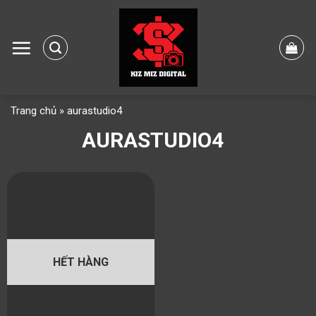
Skip
to
content
Trang chủ
»
aurastudio4
AURASTUDIO4
HẾT HÀNG