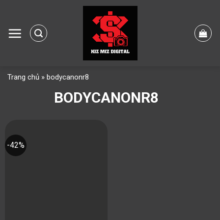
Skip
to
content
Trang chủ
»
bodycanonr8
BODYCANONR8
-42%