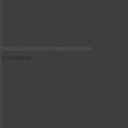
Đèn LED cầm tay Zhiyun Fiveray M40 Combo
2.150.000
VNĐ