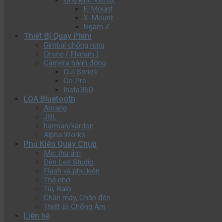
Ống kính Viltrox
E-Mount
X-Mount
Ngàm Z
Thiết Bị Quay Phim
Gimbal chống rung
Drone ( Flycam )
Camera hành động
DJI Series
Go Pro
Insta360
LOA Bluetooth
Arirang
JBL
harman/kardon
Alpha Works
Phụ Kiện Quay Chụp
Mic thu âm
Đèn Led Studio
Flash và phụ kiện
Thẻ nhớ
Túi, Balo
Chân máy, Chân đèn
Thiết Bị Chống Ẩm
Liên hệ