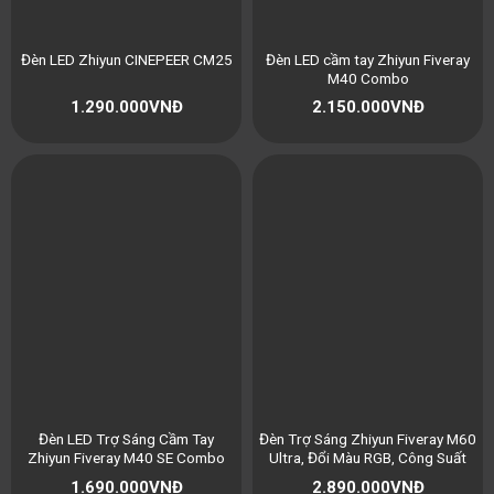
Đèn LED cầm tay Zhiyun Fiveray
Đèn LED Zhiyun CINEPEER CM25
M40 Combo
1.290.000
VNĐ
2.150.000
VNĐ
Đèn LED Trợ Sáng Cầm Tay
Đèn Trợ Sáng Zhiyun Fiveray M60
Zhiyun Fiveray M40 SE Combo
Ultra, Đổi Màu RGB, Công Suất
Chính Hãng
60W (2500K~10000K) Chính
1.690.000
VNĐ
2.890.000
VNĐ