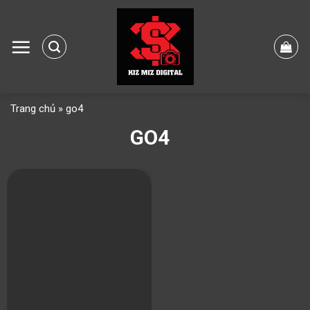
Skip
to
content
Trang chủ
»
go4
GO4