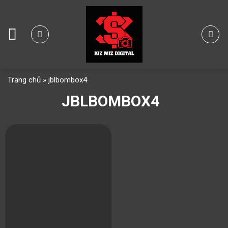
Skip
to
content
Trang chủ
»
jblbombox4
JBLBOMBOX4