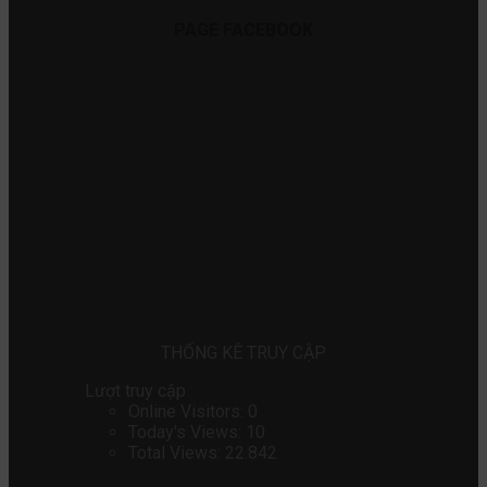
PAGE FACEBOOK
THỐNG KÊ TRUY CẬP
Lượt truy cập
Online Visitors:
0
Today's Views:
10
Total Views:
22.842