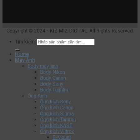
Copyright © 2024 - KIZ MIZ DIGITAL. All Rights Reserved.
Tìm kiếm:
Home
Máy Ảnh
Body máy ảnh
Body Nikon
Body Canon
Body Sony
Body Fujifilm
Ống Kính
Ống kính Sony
Ống kính Canon
Ống kính Sigma
Ống kính Tamron
Ống kính KASE
Ống kính Viltrox
E-Mount