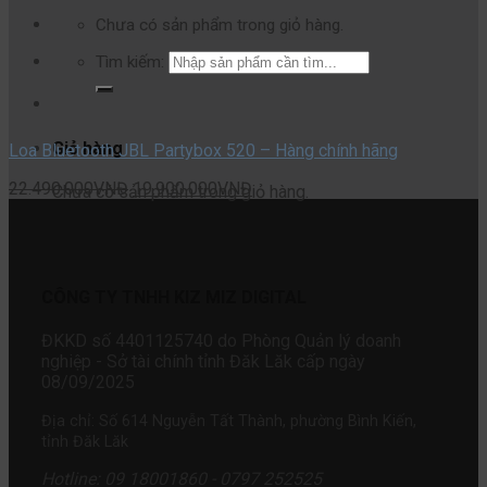
Chưa có sản phẩm trong giỏ hàng.
Tìm kiếm:
Giỏ hàng
Loa Bluetooth JBL Partybox 520 – Hàng chính hãng
22.490.000
VNĐ
19.900.000
VNĐ
Chưa có sản phẩm trong giỏ hàng.
CÔNG TY TNHH KIZ MIZ DIGITAL
ĐKKD số 4401125740 do Phòng Quản lý doanh
nghiệp - Sở tài chính tỉnh Đăk Lăk cấp ngày
08/09/2025
Địa chỉ: Số 614 Nguyễn Tất Thành, phường Bình Kiến,
tỉnh Đăk Lăk
Hotline: 09 18001860 - 0797 252525