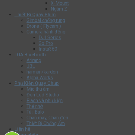
X-Mount
Ngàm Z
Thiết Bị Quay Phim
Gimbal chống rung
Drone ( Flycam )
Camera hành động
DJI Series
Go Pro
Insta360
LOA Bluetooth
Arirang
JBL
harman/kardon
Alpha Works
Phụ Kiện Quay Chụp
Mic thu âm
Đèn Led Studio
Flash và phụ kiện
Thẻ nhớ
Túi, Balo
Chân máy, Chân đèn
Thiết Bị Chống Ẩm
Liên hệ
Đăng nhập