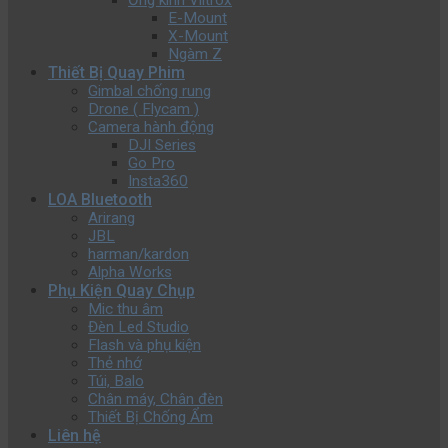
Ống kính Viltrox
E-Mount
X-Mount
Ngàm Z
Thiết Bị Quay Phim
Gimbal chống rung
Drone ( Flycam )
Camera hành động
DJI Series
Go Pro
Insta360
LOA Bluetooth
Arirang
JBL
harman/kardon
Alpha Works
Phụ Kiện Quay Chụp
Mic thu âm
Đèn Led Studio
Flash và phụ kiện
Thẻ nhớ
Túi, Balo
Chân máy, Chân đèn
Thiết Bị Chống Ẩm
Liên hệ