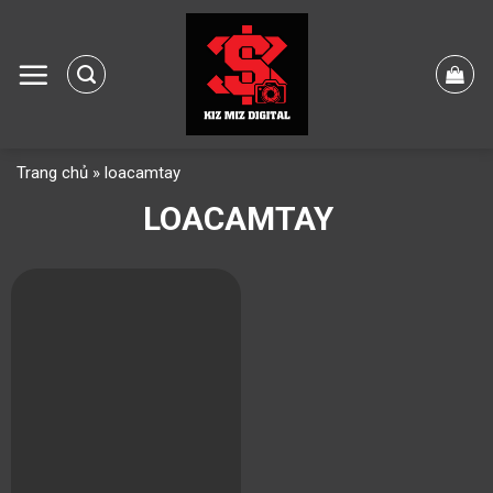
Skip
to
content
Trang chủ
»
loacamtay
LOACAMTAY