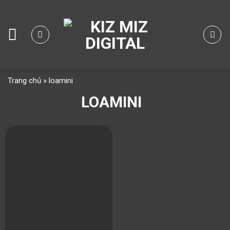
Skip
to
content
Trang chủ
»
loamini
LOAMINI