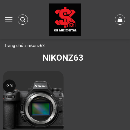
Skip
to
content
Trang chủ
»
nikonz63
NIKONZ63
-3%