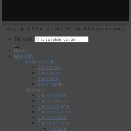
Copyright © 2024 - KIZ MIZ DIGITAL. All Rights Reserved.
Tìm kiếm:
Home
Máy Ảnh
Body máy ảnh
Body Nikon
Body Canon
Body Sony
Body Fujifilm
Ống Kính
Ống kính Sony
Ống kính Canon
Ống kính Sigma
Ống kính Tamron
Ống kính KASE
Ống kính Viltrox
E-Mount