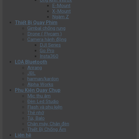
Ống kính Viltrox
E-Mount
X-Mount
Ngàm Z
Thiết Bị Quay Phim
Gimbal chống rung
Drone ( Flycam )
Camera hành động
DJI Series
Go Pro
Insta360
LOA Bluetooth
Arirang
JBL
harman/kardon
Alpha Works
Phụ Kiện Quay Chụp
Mic thu âm
Đèn Led Studio
Flash và phụ kiện
Thẻ nhớ
Túi, Balo
Chân máy, Chân đèn
Thiết Bị Chống Ẩm
Liên hệ