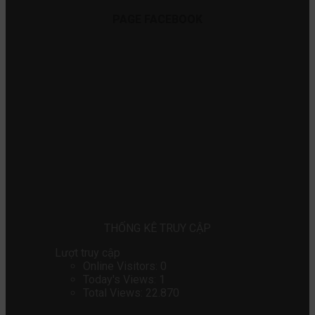
PAGE FACEBOOK
THỐNG KÊ TRUY CẬP
Lượt truy cập
Online Visitors:
0
Today's Views:
1
Total Views:
22.870