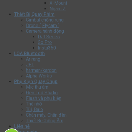
X-Mount
Ngàm Z
Thiết Bị Quay Phim
Gimbal chống rung
Drone ( Flycam )
Camera hành động
DJI Series
Go Pro
Insta360
LOA Bluetooth
Arirang
JBL
harman/kardon
Alpha Works
Phụ Kiện Quay Chụp
Mic thu âm
Đèn Led Studio
Flash và phụ kiện
Thẻ nhớ
Túi, Balo
Chân máy, Chân đèn
Thiết Bị Chống Ẩm
Liên hệ
Đăng nhập