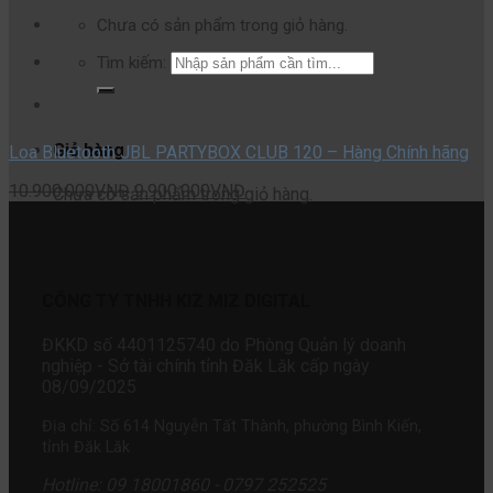
Chưa có sản phẩm trong giỏ hàng.
Tìm kiếm:
Giỏ hàng
Loa Bluetooth JBL PARTYBOX CLUB 120 – Hàng Chính hãng
10.900.000
VNĐ
9.900.000
VNĐ
Chưa có sản phẩm trong giỏ hàng.
CÔNG TY TNHH KIZ MIZ DIGITAL
ĐKKD số 4401125740 do Phòng Quản lý doanh
nghiệp - Sở tài chính tỉnh Đăk Lăk cấp ngày
08/09/2025
Địa chỉ: Số 614 Nguyễn Tất Thành, phường Bình Kiến,
tỉnh Đăk Lăk
Hotline: 09 18001860 - 0797 252525