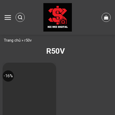
Skip
to
content
Trang chủ
»
r50v
R50V
-16%