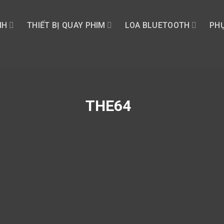
NH
THIẾT BỊ QUAY PHIM
LOA BLUETOOTH
PHỤ
THE64