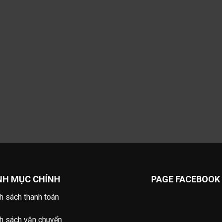
NH MỤC CHÍNH
PAGE FACEBOOK
h sách thanh toán
h sách vận chuyển