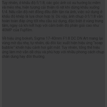
Tuy nhiên, ở khẩu độ f/1.8, các góc ảnh có xu hướng bị mềm
và méo nhẹ, hiện tượng cải thiện rõ rệt khi dừng khẩu xuống
f/4. Nếu cần độ nét đồng đều đến tận rìa ảnh, việc sử dụng ở
khẩu độ khép là lựa chọn hợp lý. Dù vậy, ảnh chụp ở f/1.8 vẫn
hoàn toàn đáp ứng tốt nhu cầu sử dụng, đặc biệt ở vùng trung
tâm, ngay cả khi kết hợp với cảm biến độ phân giải cao như
40MP của Fujifilm.
Về hiệu ứng bokeh, Sigma 17-40mm F1.8 DC DN Art mang lại
vùng mờ dịu nhẹ, tự nhiên, dù đôi lúc xuất hiện hiệu ứng “soap
bubble” khiến hậu cảnh hơi gắt mắt. Tuy nhiên, tổng thể hiệu
ứng làm mờ vẫn dễ chịu và phù hợp với nhiều phong cách chụp
chân dung hay đời thường.