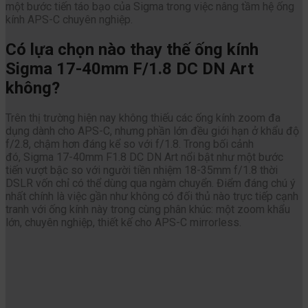
một bước tiến táo bạo của Sigma trong việc nâng tầm hệ ống
kính APS-C chuyên nghiệp.
Có lựa chọn nào thay thế ống kính
Sigma 17-40mm F/1.8 DC DN Art
không?
Trên thị trường hiện nay không thiếu các ống kính zoom đa
dụng dành cho APS-C, nhưng phần lớn đều giới hạn ở khẩu độ
f/2.8, chậm hơn đáng kể so với f/1.8. Trong bối cảnh
đó, Sigma 17-40mm F1.8 DC DN Art nổi bật như một bước
tiến vượt bậc so với người tiền nhiệm 18-35mm f/1.8 thời
DSLR vốn chỉ có thể dùng qua ngàm chuyển. Điểm đáng chú ý
nhất chính là việc gần như không có đối thủ nào trực tiếp cạnh
tranh với ống kính này trong cùng phân khúc: một zoom khẩu
lớn, chuyên nghiệp, thiết kế cho APS-C mirrorless.