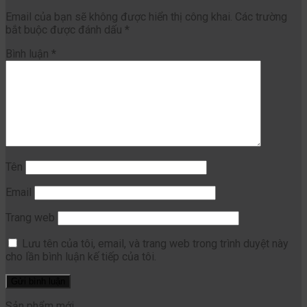
Email của bạn sẽ không được hiển thị công khai.
Các trường
bắt buộc được đánh dấu
*
Bình luận
*
Tên
Email
Trang web
Lưu tên của tôi, email, và trang web trong trình duyệt này
cho lần bình luận kế tiếp của tôi.
Sản phẩm mới