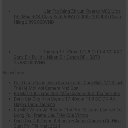
Đèn Trợ Sáng Zhiyun Fiveray M60 Ultra,
Đổi Màu RGB, Công Suất 60W (2500K~10000K) Chính
Hãng
2.890.000
VNĐ
Tamron 17-70mm F/2.8 Di III-A VC RXD
Sony E / Fuji X / Nikon Z / Canon RF - B070
15.680.000
VNĐ
Bài viết mới
DJI Osmo Nano chính thức ra mắt : Cảm Biến 1/1.3 inch
Thế Hệ Mới Với Camera Nhỏ Gọn
Ra Mắt DJI Osmo 360: Mẫu Camera 360 đầu tiên nhà
Đánh Giá Ống Kính Sigma 17-40mm F1.8 DC DN Art:
Huyền Thoại Tái Sinh
Ra Mắt Viltrox AF 85mm F1.4 Pro FE: Lens Lấy Nét Tự
Động Full Frame Đầu Tiên Của Viltrox
Đánh Giá DJI Osmo Action 5 – Action Camera Có Hiệu
Suất Pin Tốt Nhất 2024