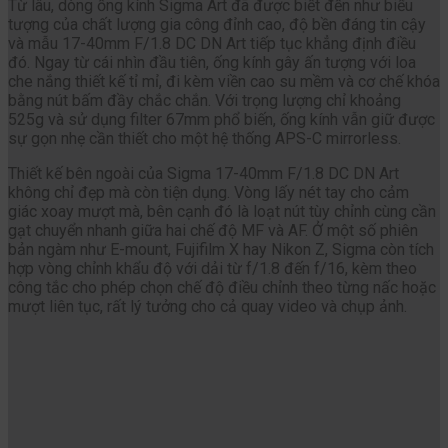
Từ lâu, dòng ống kính Sigma Art đã được biết đến như biểu
tượng của chất lượng gia công đỉnh cao, độ bền đáng tin cậy
và mẫu 17-40mm F/1.8 DC DN Art tiếp tục khẳng định điều
đó. Ngay từ cái nhìn đầu tiên, ống kính gây ấn tượng với loa
che nắng thiết kế tỉ mỉ, đi kèm viền cao su mềm và cơ chế khóa
bằng nút bấm đầy chắc chắn. Với trọng lượng chỉ khoảng
525g và sử dụng filter 67mm phổ biến, ống kính vẫn giữ được
sự gọn nhẹ cần thiết cho một hệ thống APS-C mirrorless.
Thiết kế bên ngoài của Sigma 17-40mm F/1.8 DC DN Art
không chỉ đẹp mà còn tiện dụng. Vòng lấy nét tay cho cảm
giác xoay mượt mà, bên cạnh đó là loạt nút tùy chỉnh cùng cần
gạt chuyển nhanh giữa hai chế độ MF và AF. Ở một số phiên
bản ngàm như E-mount, Fujifilm X hay Nikon Z, Sigma còn tích
hợp vòng chỉnh khẩu độ với dải từ f/1.8 đến f/16, kèm theo
công tắc cho phép chọn chế độ điều chỉnh theo từng nấc hoặc
mượt liên tục, rất lý tưởng cho cả quay video và chụp ảnh.