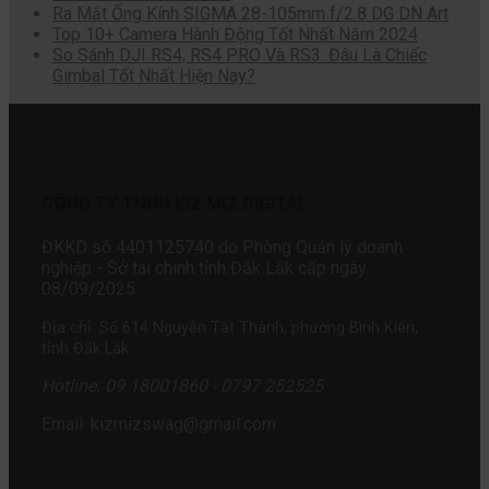
Ra Mắt Ống Kính SIGMA 28-105mm f/2.8 DG DN Art
Top 10+ Camera Hành Động Tốt Nhất Năm 2024
So Sánh DJI RS4, RS4 PRO Và RS3: Đâu Là Chiếc
Gimbal Tốt Nhất Hiện Nay?
CÔNG TY TNHH KIZ MIZ DIGITAL
ĐKKD số 4401125740 do Phòng Quản lý doanh
nghiệp - Sở tài chính tỉnh Đăk Lăk cấp ngày
08/09/2025
Địa chỉ: Số 614 Nguyễn Tất Thành, phường Bình Kiến,
tỉnh Đăk Lăk
Hotline: 09 18001860 - 0797 252525
Email: kizmizswag@gmail.com