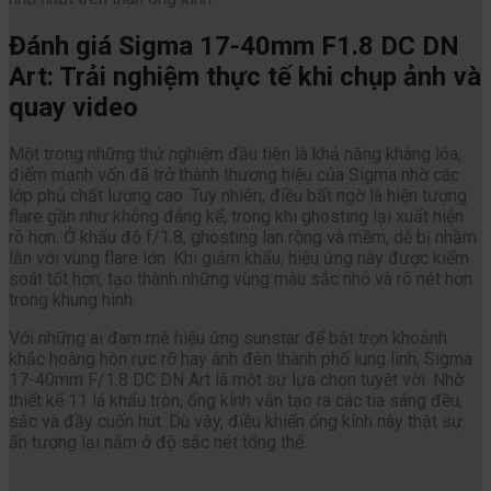
Đánh giá Sigma 17-40mm F1.8 DC DN
Art: Trải nghiệm thực tế khi chụp ảnh và
quay video
Một trong những thử nghiệm đầu tiên là khả năng kháng lóa,
điểm mạnh vốn đã trở thành thương hiệu của Sigma nhờ các
lớp phủ chất lượng cao. Tuy nhiên, điều bất ngờ là hiện tượng
flare gần như không đáng kể, trong khi ghosting lại xuất hiện
rõ hơn. Ở khẩu độ f/1.8, ghosting lan rộng và mềm, dễ bị nhầm
lẫn với vùng flare lớn. Khi giảm khẩu, hiệu ứng này được kiểm
soát tốt hơn, tạo thành những vùng màu sắc nhỏ và rõ nét hơn
trong khung hình.
Với những ai đam mê hiệu ứng sunstar để bắt trọn khoảnh
khắc hoàng hôn rực rỡ hay ánh đèn thành phố lung linh, Sigma
17-40mm F/1.8 DC DN Art là một sự lựa chọn tuyệt vời. Nhờ
thiết kế 11 lá khẩu tròn, ống kính vẫn tạo ra các tia sáng đều,
sắc và đầy cuốn hút. Dù vậy, điều khiến ống kính này thật sự
ấn tượng lại nằm ở độ sắc nét tổng thể.