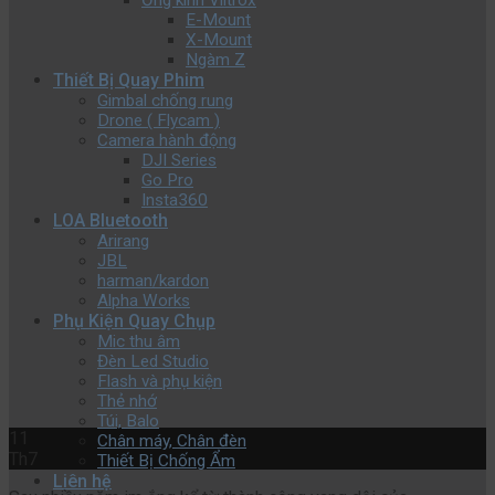
Ống kính Viltrox
E-Mount
X-Mount
Ngàm Z
Thiết Bị Quay Phim
Gimbal chống rung
Drone ( Flycam )
Camera hành động
DJI Series
Go Pro
Insta360
LOA Bluetooth
Arirang
JBL
harman/kardon
Alpha Works
Phụ Kiện Quay Chụp
Mic thu âm
Đèn Led Studio
Flash và phụ kiện
Thẻ nhớ
Túi, Balo
11
Chân máy, Chân đèn
Th7
Thiết Bị Chống Ẩm
Liên hệ