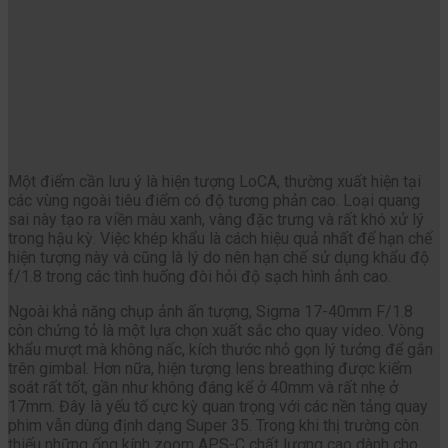
Một điểm cần lưu ý là hiện tượng LoCA, thường xuất hiện tại
các vùng ngoài tiêu điểm có độ tương phản cao. Loại quang
sai này tạo ra viền màu xanh, vàng đặc trưng và rất khó xử lý
trong hậu kỳ. Việc khép khẩu là cách hiệu quả nhất để hạn chế
hiện tượng này và cũng là lý do nên hạn chế sử dụng khẩu độ
f/1.8 trong các tình huống đòi hỏi độ sạch hình ảnh cao.
Ngoài khả năng chụp ảnh ấn tượng, Sigma 17-40mm F/1.8
còn chứng tỏ là một lựa chọn xuất sắc cho quay video. Vòng
khẩu mượt mà không nấc, kích thước nhỏ gọn lý tưởng để gắn
trên gimbal. Hơn nữa, hiện tượng lens breathing được kiểm
soát rất tốt, gần như không đáng kể ở 40mm và rất nhẹ ở
17mm. Đây là yếu tố cực kỳ quan trọng với các nền tảng quay
phim vẫn dùng định dạng Super 35. Trong khi thị trường còn
thiếu những ống kính zoom APS-C chất lượng cao dành cho