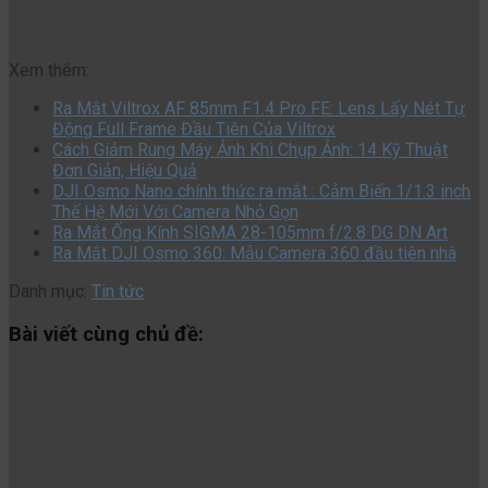
Xem thêm:
Ra Mắt Viltrox AF 85mm F1.4 Pro FE: Lens Lấy Nét Tự
Động Full Frame Đầu Tiên Của Viltrox
Cách Giảm Rung Máy Ảnh Khi Chụp Ảnh: 14 Kỹ Thuật
Đơn Giản, Hiệu Quả
DJI Osmo Nano chính thức ra mắt : Cảm Biến 1/1.3 inch
Thế Hệ Mới Với Camera Nhỏ Gọn
Ra Mắt Ống Kính SIGMA 28-105mm f/2.8 DG DN Art
Ra Mắt DJI Osmo 360: Mẫu Camera 360 đầu tiên nhà
Danh mục:
Tin tức
Bài viết cùng chủ đề: