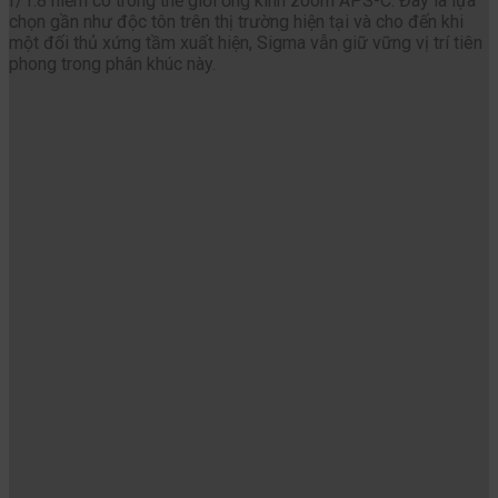
f/1.8 hiếm có trong thế giới ống kính zoom APS-C. Đây là lựa
chọn gần như độc tôn trên thị trường hiện tại và cho đến khi
một đối thủ xứng tầm xuất hiện, Sigma vẫn giữ vững vị trí tiên
phong trong phân khúc này.