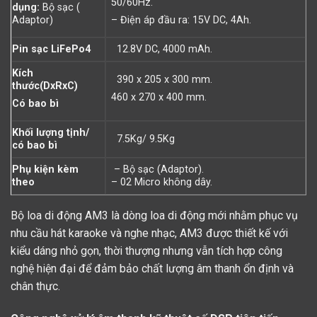
50/60Hz.
dụng:
Bộ sạc (
Adaptor)
– Điện áp đầu ra: 15V DC, 4Ah.
Pin sạc LiFePo4
12.8V DC, 4000 mAh.
Kích
390 x 205 x 300 mm.
thước(DxRxC)
460 x 270 x 400 mm.
Có bao bì
Khối lượng tịnh/
7.5Kg/ 9.5Kg
có bao bì
Phụ kiện kèm
– Bộ sạc (Adaptor).
theo
– 02 Micro không dây.
Bộ loa di động AM3 là dòng loa di động mới nhằm phục vụ
nhu cầu hát karaoke và nghe nhạc, AM3 được thiết kế với
kiểu dáng nhỏ gọn, thời thượng nhưng vẫn tích hợp công
nghệ hiện đại để đảm bảo chất lượng âm thanh ổn định và
chân thực.