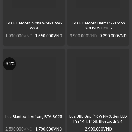
Loa Bluetooth Alpha Works AW-
Loa Bluetooth Harman/kardon
W39
SOUNDSTICK 5
1.990.000
VNĐ
1.650.000
VNĐ
9.900.000
VNĐ
9.290.000
VNĐ
-31%
Loa JBL Grip (16W RMS, đèn LED,
Loa Bluetooth Arirang BTA-3625
Pin 14H, IP68, Bluetooth 5.4,
Auracast)
2.590.000
VNĐ
1.790.000
VNĐ
2.990.000
VNĐ