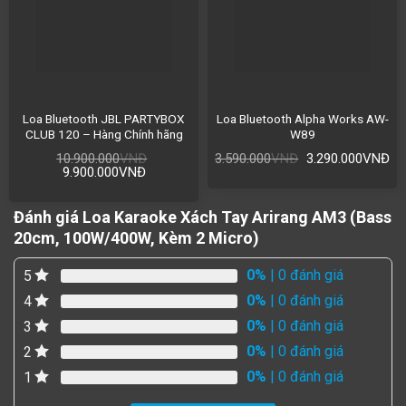
Loa Bluetooth JBL PARTYBOX
Loa Bluetooth Alpha Works AW-
CLUB 120 – Hàng Chính hãng
W89
10.900.000
VNĐ
3.590.000
VNĐ
3.290.000
VNĐ
9.900.000
VNĐ
Đánh giá Loa Karaoke Xách Tay Arirang AM3 (Bass
20cm, 100W/400W, Kèm 2 Micro)
0%
| 0 đánh giá
5
0%
| 0 đánh giá
4
0%
| 0 đánh giá
3
0%
| 0 đánh giá
2
0%
| 0 đánh giá
1