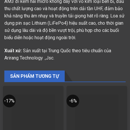
AM3 đi kèm hai micro không dây với vỏ kim loại bền bỉ, đầu
thu chất lượng cao và hoạt động trên dải tần UHF, đảm bảo
khả năng thu âm nhạy và truyền tải giọng hát rõ ràng. Loa sử
dụng pin sạc Lithium (LiFePo4) hiệu suất cao, cho thời gian
sử dụng lâu dài và độ bền vượt trội, phù hợp cho các buổi
biểu diễn hoặc hoạt động ngoài trời.
Xuất xứ:
Sản xuất tại Trung Quốc theo tiêu chuẩn của
Arirang Technology .,Jsc.
SẢN PHẨM TƯƠNG TỰ
-17%
-6%