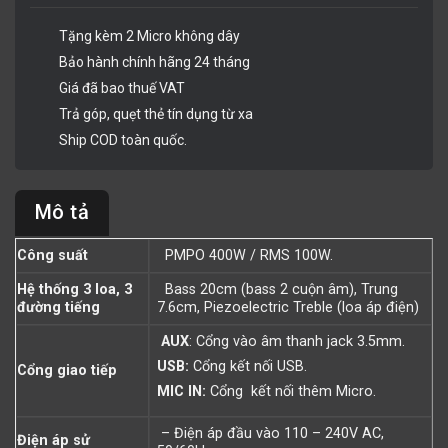
Tặng kèm 2 Micro không dây
Bảo hành chính hãng 24 tháng
Giá đã bao thuế VAT
Trả góp, quẹt thẻ tín dụng từ xa
Ship COD toàn quốc.
Mô tả
Công suất
PMPO 400W / RMS 100W.
Hệ thống 3 loa, 3
Bass 20cm (bass 2 cuộn âm), Trung
đường tiếng
7.6cm, Piezoelectric Treble (loa áp điện)
AUX
: Cổng vào âm thanh jack 3.5mm.
USB:
Cổng kết nối USB.
Cổng giao tiếp
MIC IN:
Cổng kết nối thêm Micro.
– Điện áp đầu vào 110 – 240V AC,
Điện áp sử