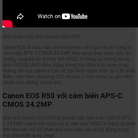
Giới thiệu máy ảnh Canon EOS R50
Canon R50 là mẫu máy ảnh mirrorless nhỏ gọn được trang bị
cảm biến APS-C CMOS 24.2MP, khả năng quay phim dọc ấn
tượng, cùng bộ xử lý hình ảnh DIGIC X mang lại những thước
phim 4K30p UHD sống động trong mọi điều kiện quay chụp.
Không chỉ vậy, camera còn sở hữu kính ngắm điện tử 2.36 triệu
điểm, màn hình cảm ứng LCD đa góc 3 inch mang lại góc nhìn
chuẩn cho những shoot ảnh.
Canon EOS R50 với cảm biến APS-C
CMOS 24.2MP
Máy ảnh Canon EOS R50 là sự kết hợp cảm biến CMOS APS-
C 24.2MP mạnh mẽ và bộ xử lý hình ảnh DIGIC X mang lại hình
ảnh sắc nét với độ phân giải cao, màu sắc sống động trong
mọi điều kiện quay chụp.