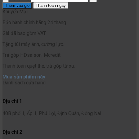
Thêm vào giỏ
Thanh toán ngay
Khuyến Mại
Bảo hành chính hãng 24 tháng
Giá đã bao gồm VAT
Tặng túi máy ảnh, cường lực.
Trả góp HDsaison, Mcredit
Thanh toán quẹt thẻ, trả góp từ xa.
Mua sản phẩm này
Danh sách cửa hàng
Địa chỉ 1
40B phố 1, Ấp 1, Phú Lợi, Định Quán, Đồng Nai
Địa chỉ 2