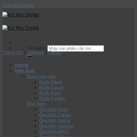
Skip to content
Tìm kiếm:
Trang chủ
/
Camera
/
Canon
Home
Máy Ảnh
Body máy ảnh
Body Nikon
Body Canon
Body Sony
Body Fujifilm
Ống Kính
Ống kính Sony
Ống kính Canon
Ống kính Sigma
Ống kính Tamron
Ống kính KASE