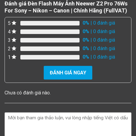
Đánh giá Đèn Flash Máy Ảnh Neewer Z2 Pro 76Ws
For Sony – Nikon – Canon | Chính Hãng (FullVAT)
0%
| 0 đánh giá
5
0%
| 0 đánh giá
4
0%
| 0 đánh giá
3
0%
| 0 đánh giá
2
0%
| 0 đánh giá
1
ĐÁNH GIÁ NGAY
Chưa có đánh giá nào.