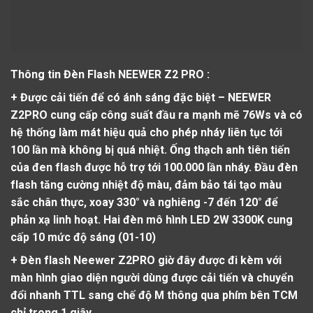
Thông tin Đèn Flash NEEWER Z2 PRO :
+ Được cải tiến để có ánh sáng đặc biệt
– NEEWER
Z2PRO cung cấp công suất đầu ra mạnh mẽ 76Ws và có
hệ thống làm mát hiệu quả cho phép nháy liên tục tới
100 lần mà không bị quá nhiệt. Ống thạch anh tiên tiến
của đen flash được hỗ trợ tới 100.000 lần nháy. Đầu đèn
flash tăng cường nhiệt độ màu, đảm bảo tái tạo màu
sắc chân thực, xoay 330° và nghiêng -7 đến 120° để
phản xạ linh hoạt. Hai đèn mô hình LED 2W 3300K cung
cấp 10 mức độ sáng (01-10)
+
Đèn flash Neewer Z2PRO
giờ đây được đi kèm với
màn hình giao diện người dùng được cải tiến và chuyển
đổi nhanh TTL sang chế độ M thông qua phím bên TCM
chỉ trong 1 giây.