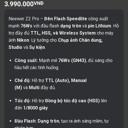
3.990.000
VNĐ
Neewer
Z2 Pro
–
Đèn Flash Speedlite
công suất
mạnh
76Ws
với đầu flash
dạng tròn
và
pin Lithium
. Hỗ
trợ đầy đủ
TTL, HSS, và Wireless System
cho máy
ảnh
Nikon
. Lý tưởng cho
Chụp ảnh Chân dung,
Studio
và
Sự kiện
.
Công suất:
Mạnh mẽ
76Ws
(GN43)
, đủ sáng cho
hầu hết các tình huống.
Chế độ:
Hỗ trợ
TTL (Auto), Manual
(M)
và
Multi
đầy đủ.
Tốc độ:
Hỗ trợ
Đồng bộ tốc độ cao (HSS)
lên
đến
1/8000 giây
.
Đầu Flash:
Dạng tròn
, tạo ra ánh sáng mềm, tự