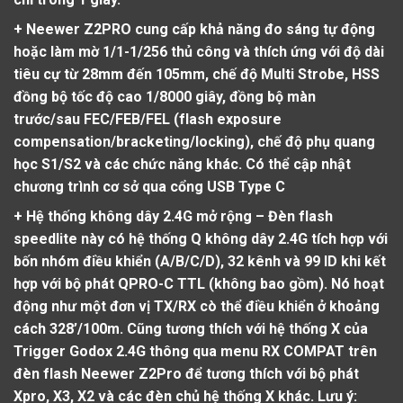
+ Neewer Z2PRO cung cấp khả năng đo sáng tự động
hoặc làm mờ 1/1-1/256 thủ công và thích ứng với độ dài
tiêu cự từ 28mm đến 105mm, chế độ Multi Strobe, HSS
đồng bộ tốc độ cao 1/8000 giây, đồng bộ màn
trước/sau
FEC/FEB/FEL (flash exposure
compensation/bracketing/locking), chế độ phụ quang
học S1/S2 và các chức năng khác. Có thể cập nhật
chương trình cơ sở qua cổng USB Type C
+ Hệ thống không dây 2.4G mở rộng
– Đèn flash
speedlite này có hệ thống Q không dây 2.4G tích hợp với
bốn nhóm điều khiển (A/B/C/D), 32 kênh và 99 ID khi kết
hợp với bộ phát QPRO-C TTL (không bao gồm). Nó hoạt
động như một đơn vị TX/RX cò thể điều khiển ở khoảng
cách 328’/100m. Cũng tương thích với hệ thống X của
Trigger Godox 2.4G thông qua menu RX COMPAT trên
đèn flash Neewer Z2Pro để tương thích với bộ phát
Xpro, X3, X2 và các đèn chủ hệ thống X khác. Lưu ý: