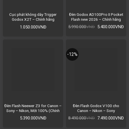
Đèn Godox AD100Pro II Pocket
Cục phát không dây Trigger
Flash new 2026 – Chính hãng
Godox X2T – Chính hãng
5.990.000
VNĐ
5.400.000
VNĐ
1.050.000
VNĐ
-12%
Đèn Flash Neewer Z3 for Canon –
Đèn Flash Godox V100 cho
Sony – Nikon, Mới 100% (Chính
Canon – Nikon – Sony
Hãng)
5.390.000
VNĐ
8.490.000
VNĐ
7.490.000
VNĐ