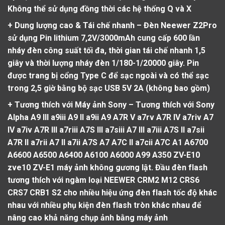
Không thể sử dụng đồng thời các hệ thống Q và X
+ Dung lượng cao & Tái chế nhanh
– Đèn Neewer Z2Pro
sử dụng Pin lithium 7,2V/3000mAh cung cấp 600 lần
nháy đèn công suất tối đa, thời gian tái chế nhanh 1,5
giây và thời lượng nháy đèn 1/180-1/20000 giây. Pin
được trang bị cổng Type C để sạc ngoài và có thể sạc
trong 2,5 giờ bằng bộ sạc USB 5V 2A (không bao gồm)
+ Tương thích với Máy ảnh Sony
– Tương thích với Sony
Alpha A9 III a9iii A9 II a9ii A9 A7R V a7rv A7R IV a7riv A7
IV a7iv A7R III a7riii A7S III a7siii A7 III a7iii A7S II a7sii
A7R II a7rii A7 II a7ii A7S A7 A7C II a7cii A7C A1 A6700
A6600 A6500 A6400 A6100 A6000 A99 A350 ZV-E10
zve10 ZV-E1 máy ảnh không gương lật. Đầu đèn flash
tương thích với ngàm loại NEEWER CRM2 M12 CRS6
CRS7 CRB1 S2 cho nhiều hiệu ứng đèn flash tốc độ khác
nhau với nhiều phụ kiện đèn flash tròn khác nhau để
nâng cao khả năng chụp ảnh bằng máy ảnh