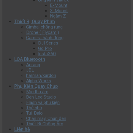
Ống kính Viltrox
E-Mount
X-Mount
Ngàm Z
Thiết Bị Quay Phim
Gimbal chống rung
Drone ( Flycam )
Camera hành động
DJI Series
Go Pro
Insta360
LOA Bluetooth
Arirang
JBL
harman/kardon
Alpha Works
Phụ Kiện Quay Chụp
Mic thu âm
Đèn Led Studio
Flash và phụ kiện
Thẻ nhớ
Túi, Balo
Chân máy, Chân đèn
Thiết Bị Chống Ẩm
Liên hệ