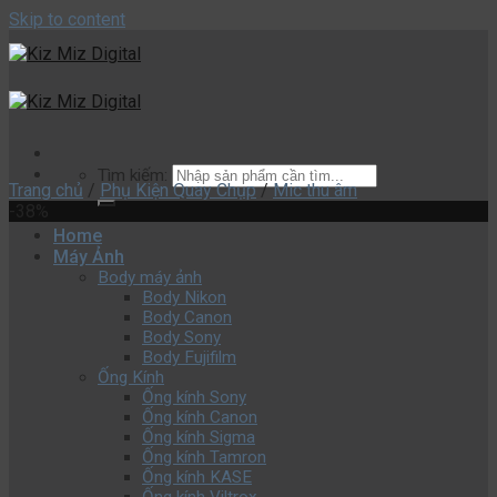
Skip to content
Tìm kiếm:
Trang chủ
/
Phụ Kiện Quay Chụp
/
Mic thu âm
-38%
Home
Máy Ảnh
Body máy ảnh
Body Nikon
Body Canon
Body Sony
Body Fujifilm
Ống Kính
Ống kính Sony
Ống kính Canon
Ống kính Sigma
Ống kính Tamron
Ống kính KASE