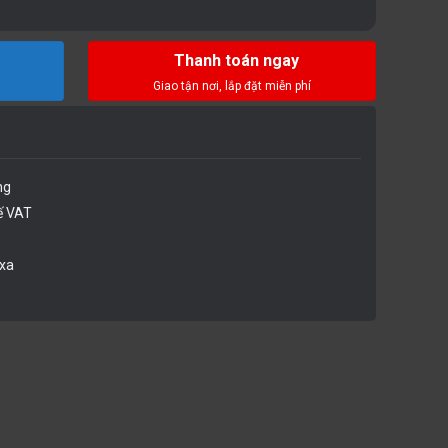
Thanh toán ngay
ng
ế VAT
 xa