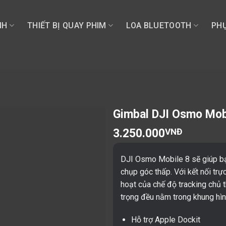
NH
THIẾT BỊ QUAY PHIM
LOA BLUETOOTH
PHỤ
Gimbal DJI Osmo Mobi
3.250.000
VNĐ
DJI Osmo Mobile 8 sẽ giúp b
chụp góc thấp. Với kết nối trực 
hoạt của chế độ tracking chủ 
trọng đều nằm trong khung hìn
Hỗ trợ Apple Dockit