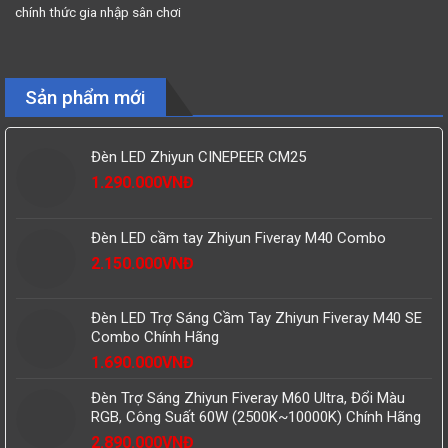
chính thức gia nhập sân chơi
camera 360 với chiếc DJI Osmo
360, một sản phẩm được thiết
kế để định nghĩa lại tiêu chuẩn
Sản phẩm mới
hình ảnh toàn cảnh trong kỷ
nguyên sáng tạo ...
Đèn LED Zhiyun CINEPEER CM25
1.290.000
VNĐ
Đèn LED cầm tay Zhiyun Fiveray M40 Combo
2.150.000
VNĐ
Đèn LED Trợ Sáng Cầm Tay Zhiyun Fiveray M40 SE
Combo Chính Hãng
1.690.000
VNĐ
Đèn Trợ Sáng Zhiyun Fiveray M60 Ultra, Đổi Màu
RGB, Công Suất 60W (2500K~10000K) Chính Hãng
2.890.000
VNĐ