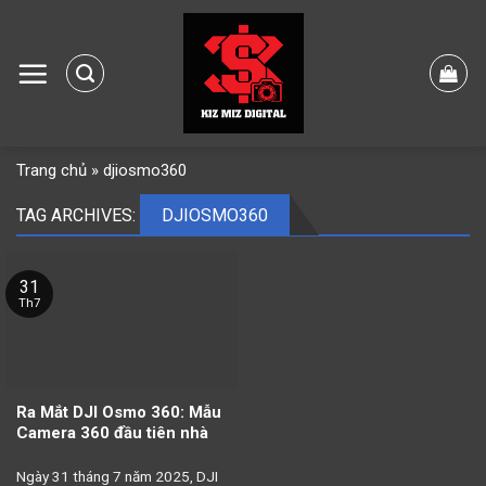
Skip
to
content
Trang chủ
»
djiosmo360
TAG ARCHIVES:
DJIOSMO360
31
Th7
Ra Mắt DJI Osmo 360: Mẫu
Camera 360 đầu tiên nhà
Ngày 31 tháng 7 năm 2025, DJI