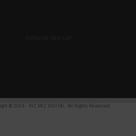
THỐNG KÊ TRUY CẬP
ight © 2024 - KIZ MIZ DIGITAL. All Rights Reserved.