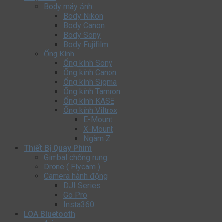
Body máy ảnh
Body Nikon
Body Canon
Body Sony
Body Fujifilm
Ống Kính
Ống kính Sony
Ống kính Canon
Ống kính Sigma
Ống kính Tamron
Ống kính KASE
Ống kính Viltrox
E-Mount
X-Mount
Ngàm Z
Thiết Bị Quay Phim
Gimbal chống rung
Drone ( Flycam )
Camera hành động
DJI Series
Go Pro
Insta360
LOA Bluetooth