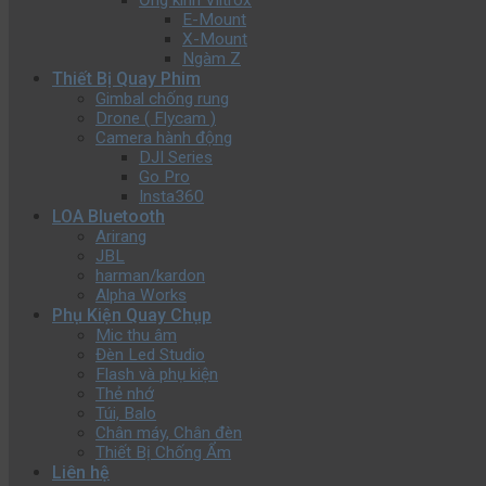
Ống kính Viltrox
E-Mount
X-Mount
Ngàm Z
Thiết Bị Quay Phim
Gimbal chống rung
Drone ( Flycam )
Camera hành động
DJI Series
Go Pro
Insta360
LOA Bluetooth
Arirang
JBL
harman/kardon
Alpha Works
Phụ Kiện Quay Chụp
Mic thu âm
Đèn Led Studio
Flash và phụ kiện
Thẻ nhớ
Túi, Balo
Chân máy, Chân đèn
Thiết Bị Chống Ẩm
Liên hệ