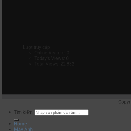
Lượt truy cập
Online Visitors:
0
Today's Views:
0
Total Views:
22.832
Copyr
Tìm kiếm:
Home
Máy Ảnh