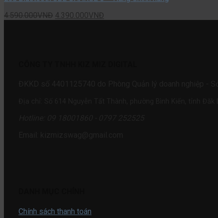
4.590.000
VNĐ
4.390.000
VNĐ
CÔNG TY TNHH KIZ MIZ DIGITAL
ĐKKD số 4401125740 do Phòng Quản lý doanh nghiệp - Sở 
Địa chỉ: Số 614 Nguyễn Tất Thành, phường Bình Kiến, tỉnh Đăk 
Hotline: 09 18001860 - 0797 252525
Email: kizmizswag@gmail.com
DANH MỤC CHÍNH
Chính sách thanh toán